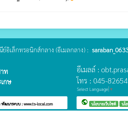
ษณีย์อิเล็กทรอนิกส์กลาง (อีเมลกลาง) :
saraban_0633
อีเมลล์ : obt.pr
สาท
โทร : 045-82654
ะเกษ
Select Language
▼
public
ท
พัฒนาระบบ :
www.ts-local.com
นโยบายเว็บไซต์
นโย