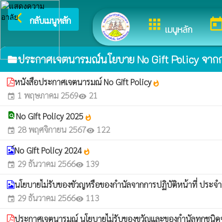
arrow_back_ios
ยิ
กลับเมนูหลัก
apps
toda
เมนูหลัก
ประกาศเจตนารมณ์นโยบาย No Gift Policy จากการ
folder
หนังสือประกาศเจตนารมณ์ No Gift Policy
whatshot
1 พฤษภาคม 2569
21
event
visibility
find_in_page
No Gift Policy 2025
whatshot
28 พฤศจิกายน 2567
122
event
visibility
์No Gift Policy 2024
whatshot
29 ธันวาคม 2566
139
event
visibility
นโยบายไม่รับของขัวญหรือของกำนัลจากการปฏิบัติหน้าที่ ปร
29 ธันวาคม 2566
113
event
visibility
ประกาศเจตนารมณ์ นโยบายไม่รับของขวัญและของกำนัลทุกชนิดจาก