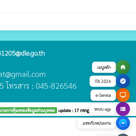
1205@dle.go.th
home
เมนูหลัก
asat@gmail.com
verified
ITA 2026
5 โทรสาร : 045-826546
desktop_windows
e-Service
view_list
ระบบ egp
บายการคุ้มครองข้อมูลส่วนบุคคล
update : 17 กรกฎาคม 2569
แชทกับหน่วยงาน