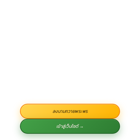
ลงนามถวายพระพร
เข้าสู่เว็บไซต์ →