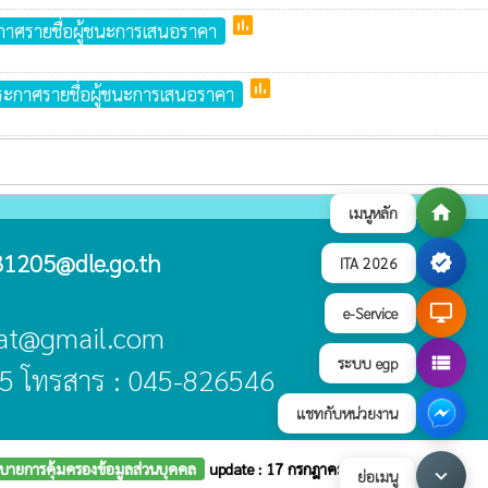
poll
าศรายชื่อผู้ชนะการเสนอราคา
poll
ะกาศรายชื่อผู้ชนะการเสนอราคา
home
เมนูหลัก
1205@dle.go.th
verified
ITA 2026
desktop_windows
e-Service
asat@gmail.com
view_list
ระบบ egp
5 โทรสาร : 045-826546
แชทกับหน่วยงาน
บายการคุ้มครองข้อมูลส่วนบุคคล
update : 17 กรกฎาคม 2569
keyboard_arrow_down
ย่อเมนู