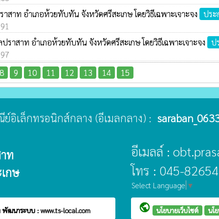
ปราสาท อำเภอห้วยทับทัน จังหวัดศรีสะเกษ โดยวิธีเฉพาะเจาะจง
ประก
191
บลปราสาท อำเภอห้วยทับทัน จังหวัดศรีสะเกษ โดยวิธีเฉพาะเจาะจง
ปร
197
8
9
10
11
12
13
14
15
ษณีย์อิเล็กทรอนิกส์กลาง (อีเมลกลาง) :
saraban_0633
อีเมลล์ : obt.pr
สาท
โทร : 045-82654
ะเกษ
Select Language
▼
public
ท
พัฒนาระบบ :
www.ts-local.com
นโยบายเว็บไซต์
นโย