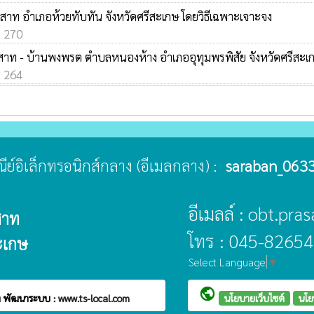
สาท อำเภอห้วยทับทัน จังหวัดศรีสะเกษ โดยวิธีเฉพาะเจาะจง
: 270
าสาท - บ้านพงพรต ตำบลหนองห้าง อำเภออุทุมพรพิสัย จังหวัดศรีสะเก
: 264
ษณีย์อิเล็กทรอนิกส์กลาง (อีเมลกลาง) :
saraban_0633
อีเมลล์ : obt.pr
สาท
โทร : 045-82654
ะเกษ
Select Language
▼
public
ท
พัฒนาระบบ :
www.ts-local.com
นโยบายเว็บไซต์
นโย