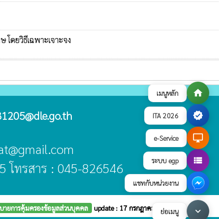
ษ โดยวิธีเฉพาะเจาะจง
home
เมนูหลัก
1205@dle.go.th
verified
ITA 2026
desktop_windows
e-Service
asat@gmail.com
view_list
ระบบ egp
5 โทรสาร : 045-826546
แชทกับหน่วยงาน
บายการคุ้มครองข้อมูลส่วนบุคคล
update : 17 กรกฎาคม 2569
keyboard_arrow_down
ย่อเมนู